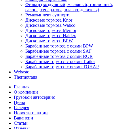
Фильтр (воздушный, масляный, топливный,
салона, сепаратора, влагоотделителя)
Ремкомплект суппорта
Дисковые тормоза Knor
Дисковые тормоза Wabco
Дисковые тормоза Meritor
Дисковые тормоза Haldex
Дисковые тормоза BPW
Барабанные тормоза с осями BPW
Барабанные тормоза с осями SAF
Барабанные тормоза с осями ROR
Барабанные тормоза с осями Trailor
Барабанные тормоза с осями ТОНАР
Webasto
Thermotrans
Главная
О компании
Грузовой автосервис
Цены
Галерея
Новости и акции
Вакансии
Статьи
Отзывы