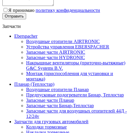
Я принимаю
политику конфиденциальности
Запчасти
Eberspacher
Воздушные отопители AIRTRONIC
Устройства управления EBERSPACHER
Запасные части AIRTRONIC
Запасные части HYDRONIC
Накрышные вентиляторы (приточно-вытяжные)
G&C Systems B.V.
Монтаж (приспособления для установки и
монтажа)
Планар (Теплостар)
Воздушные отопители Планар
Предпусковые подогреватели Бинар, Теплостар
Запасные части Планар
Запасные части Бинар-Теплостар
Запасные части для воздушных отопителей 44Д -
12/24v
Запчасти для грузовых автомобилей
Колодки тормозные
Накладки тормозные