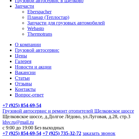
Грузовой автосервис в Щелково
Запчасти
Eberspacher
Планар (Теплостар)
Запчасти для грузовых автомобилей
Webasto
Thermotrans
О компании
Грузовой автосервис
Цены
Галерея
Новости и акции
Вакансии
Статьи
Отзывы
Контакты
Вопрос-ответ
+7 (925) 854-69-54
Грузовой автосервис и ремонт отопителей Щелковское шоссе
Щелковское шоссе, д.Долгое Лёдово, ул.Луговая, д.28, стр.3
ldsv.ru@mail.ru
с 9:00 до 19:00
Без выходных
+7 (925) 854-69-54
+7 (925) 735-32-72
заказать звонок