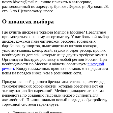
почту ldsv.ru@mail.ru, лично приехать в автосервис,
расположенный по адресу: д. Долгое Лёдово, ул. Луговая, 28,
стр. 3 по Щелковскому шоссе.
О нюансах выбора
Где купить дисковые тормоза Meritor в Москве? Предлагаем
присмотреться к нашему ассортименту. У нас большой выбор
дисков, кожухов пневматической рессоры, тормозных
барабанов, суппортов, пылезащитных щитков колодок,
уплотнительных колец, осей, втулок и серег рессор, прочих
необходимых деталей, которые чаще других требуют замены.
Организуем быструю доставку в любой регион России. При
необходимости по Москве и области организуем
выездной
ремонт
. Ввиду налаженных прямых поставок мы предлагаем
цены на порядок ниже, чем в розничной сети.
Продукция швейцарского бренда запатентована, имеет ряд
технологических особенностей, которые обеспечивают ей
эксплуатацию без нареканий. Meritor принадлежит пальма
первенства по созданию гидравлического суппорта для
автомобилей. Принципиально новый подход к обустройству
тормозной системы гарантирует:
Длительный рабочий ресурс;