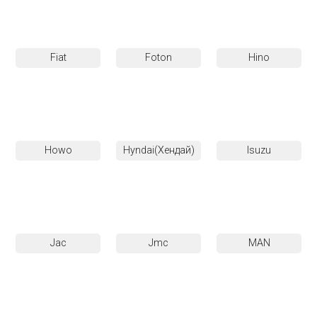
Fiat
Foton
Hino
Howo
Hyndai(Хендай)
Isuzu
Jac
Jmc
MAN