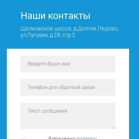
Какие гарантии вы даете на
выполненные работы?
Наши контакты
Щелковское шоссе, д.Долгое Лёдово,
Сколько времени требуется на покраску
ул.Луговая, д.28, стр.3
детали?
Вы устанавливаете автономные
отопители?
Ремонтируете ли автономные
отопители?
Вы ремонтируете суппорта?
Какова цена технического обслуживания
Я принимаю
политику