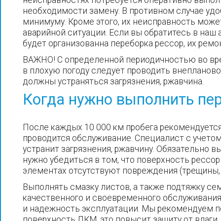
необходимости замену. В противном случае удо
минимуму. Кроме этого, их неисправность може
аварийной ситуации. Если вы обратитесь в наш
будет организованна переборка рессор, их ремо
ВАЖНО! С определенной периодичностью во вр
в плохую погоду следует проводить внепланово
должны устраняться загрязнения, ржавчина.
Когда нужно выполнить пе
После каждых 10 000 км пробега рекомендуется
проводится обслуживание. Специалист с учето
устранит загрязнения, ржавчину. Обязательно в
нужно убедиться в том, что поверхность рессор
элементах отсутствуют повреждения (трещины,
Выполнять смазку листов, а также подтяжку се
качественного и своевременного обслуживания
и надежность эксплуатации. Мы рекомендуем п
поверхность ЛКМ, это повысит защиту от влаги,