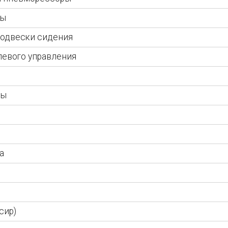
мы
подвески сидения
левого управления
ны
а
сир)