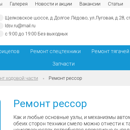
ы
Галерея
Новости и акции
Вакансии
Статьи
Щелковское шоссе, д.Долгое Лёдово, ул.Луговая, д.28, с
ldsv.ru@mail.ru
с 9:00 до 19:00
Без выходных
рицепов
Ремонт спецтехники
Ремонт тягачей
Запчасти
нт ходовой части
Ремонт рессор
Ремонт рессор
Как и любые основные узлы, и механизмы авто
обеих сторон техники смело можно отнести к 
неисправностях потребуется оперативно выполн