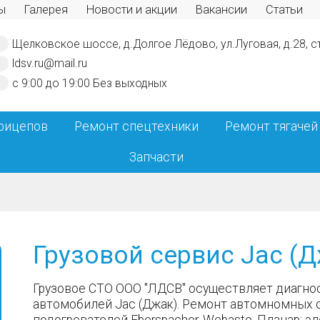
ы
Галерея
Новости и акции
Вакансии
Статьи
Щелковское шоссе, д.Долгое Лёдово, ул.Луговая, д.28, с
ldsv.ru@mail.ru
с 9:00 до 19:00
Без выходных
рицепов
Ремонт спецтехники
Ремонт тягачей
Запчасти
Грузовой сервис Jac (
Грузовое СТО ООО "ЛДСВ" осуществляет диагнос
автомобилей Jac (Джак). Ремонт автомномных 
подогревателей Eberspacher, Webasto, Планар; э