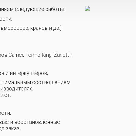
олняем следующие работы:
ости;
орессор, кранов и др.);
Carrier, Termo King, Zanotti;
в и интеркуллеров;
 оптимальным соотношением
оизводителях.
лет.
сти;
овые и восстановленные
д заказ.