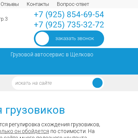
Отзывы
Контакты
Вопрос-ответ
+7 (925) 854-69-54
тр.3
+7 (925) 735-32-72
заказать звонок
Грузовой автосервис в Щелково
я грузовиков
ится регулировка схождения грузовиков,
олько он обойдется
по стоимости. На
а сайте много полезного контента,