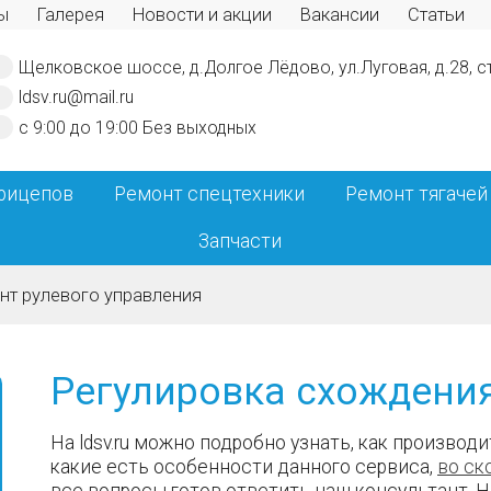
ы
Галерея
Новости и акции
Вакансии
Статьи
Щелковское шоссе, д.Долгое Лёдово, ул.Луговая, д.28, с
ldsv.ru@mail.ru
с 9:00 до 19:00
Без выходных
рицепов
Ремонт спецтехники
Ремонт тягачей
Запчасти
нт рулевого управления
Регулировка схождени
На ldsv.ru можно подробно узнать, как производ
какие есть особенности данного сервиса,
во ск
все вопросы готов ответить наш консультант. Н