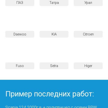
ПАЗ
Татра
Урал
Daewoo
KIA
Citroen
Fuso
Setra
Higer
Пример последних работ:
Scania 124 2000г.в. + полуприцеп с осями BPW.