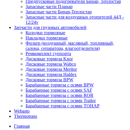
Предпусковые подогреватели Бинар, Теплостар
Запасные части Планар
Запасные части Бинар-Теплостар
Запасные части для воздушных отопителей 44Д -
12/24v
Запчасти для грузовых автомобилей
Колодки тормозные
Накладки тормозные
Фильтр (воздушный, масляный, топливный,
салона, сепаратора, влагоотделителя)
Ремкомплект суппорта
Дисковые тормоза Knor
Дисковые тормоза Wabco
Дисковые тормоза Meritor
Дисковые тормоза Haldex
Дисковые тормоза BPW
Барабанные тормоза с осями BPW
Барабанные тормоза с осями SAF
Барабанные тормоза с осями ROR
Барабанные тормоза с осями Trailor
Барабанные тормоза с осями ТОНАР
Webasto
Thermotrans
Главная