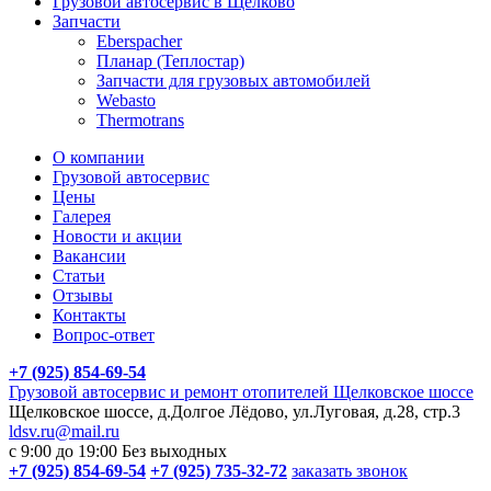
Грузовой автосервис в Щелково
Запчасти
Eberspacher
Планар (Теплостар)
Запчасти для грузовых автомобилей
Webasto
Thermotrans
О компании
Грузовой автосервис
Цены
Галерея
Новости и акции
Вакансии
Статьи
Отзывы
Контакты
Вопрос-ответ
+7 (925) 854-69-54
Грузовой автосервис и ремонт отопителей Щелковское шоссе
Щелковское шоссе, д.Долгое Лёдово, ул.Луговая, д.28, стр.3
ldsv.ru@mail.ru
с 9:00 до 19:00
Без выходных
+7 (925) 854-69-54
+7 (925) 735-32-72
заказать звонок