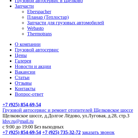
Грузовой автосервис в Щелково
Запчасти
Eberspacher
Планар (Теплостар)
Запчасти для грузовых автомобилей
Webasto
Thermotrans
О компании
Грузовой автосервис
Цены
Галерея
Новости и акции
Вакансии
Статьи
Отзывы
Контакты
Вопрос-ответ
+7 (925) 854-69-54
Грузовой автосервис и ремонт отопителей Щелковское шоссе
Щелковское шоссе, д.Долгое Лёдово, ул.Луговая, д.28, стр.3
ldsv.ru@mail.ru
с 9:00 до 19:00
Без выходных
+7 (925) 854-69-54
+7 (925) 735-32-72
заказать звонок