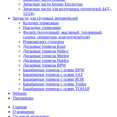
Запасные части Бинар-Теплостар
Запасные части для воздушных отопителей 44Д -
12/24v
Запчасти для грузовых автомобилей
Колодки тормозные
Накладки тормозные
Фильтр (воздушный, масляный, топливный,
салона, сепаратора, влагоотделителя)
Ремкомплект суппорта
Дисковые тормоза Knor
Дисковые тормоза Wabco
Дисковые тормоза Meritor
Дисковые тормоза Haldex
Дисковые тормоза BPW
Барабанные тормоза с осями BPW
Барабанные тормоза с осями SAF
Барабанные тормоза с осями ROR
Барабанные тормоза с осями Trailor
Барабанные тормоза с осями ТОНАР
Webasto
Thermotrans
Главная
О компании
Грузовой автосервис