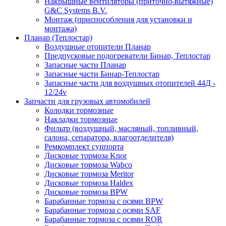
Накрышные вентиляторы (приточно-вытяжные)
G&C Systems B.V.
Монтаж (приспособления для установки и
монтажа)
Планар (Теплостар)
Воздушные отопители Планар
Предпусковые подогреватели Бинар, Теплостар
Запасные части Планар
Запасные части Бинар-Теплостар
Запасные части для воздушных отопителей 44Д -
12/24v
Запчасти для грузовых автомобилей
Колодки тормозные
Накладки тормозные
Фильтр (воздушный, масляный, топливный,
салона, сепаратора, влагоотделителя)
Ремкомплект суппорта
Дисковые тормоза Knor
Дисковые тормоза Wabco
Дисковые тормоза Meritor
Дисковые тормоза Haldex
Дисковые тормоза BPW
Барабанные тормоза с осями BPW
Барабанные тормоза с осями SAF
Барабанные тормоза с осями ROR