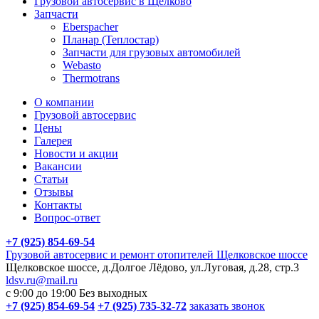
Грузовой автосервис в Щелково
Запчасти
Eberspacher
Планар (Теплостар)
Запчасти для грузовых автомобилей
Webasto
Thermotrans
О компании
Грузовой автосервис
Цены
Галерея
Новости и акции
Вакансии
Статьи
Отзывы
Контакты
Вопрос-ответ
+7 (925) 854-69-54
Грузовой автосервис и ремонт отопителей Щелковское шоссе
Щелковское шоссе, д.Долгое Лёдово, ул.Луговая, д.28, стр.3
ldsv.ru@mail.ru
с 9:00 до 19:00
Без выходных
+7 (925) 854-69-54
+7 (925) 735-32-72
заказать звонок